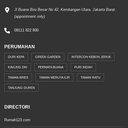
Jl Buana Biru Besar No 42, Kembangan Utara, Jakarta Barat.
(appointment only)
08111 822 800
PERUMAHAN
DURI KEPA
GREEN GARDEN
INTERCON KEBON JERUK
KAVLING DKI
PERMATA BUANA
PURI INDAH
TAMAN ARIES
TAMAN MERUYA ILIR
TAMAN RATU
TANJUNG DUREN
DIRECTORI
Rumah123.com