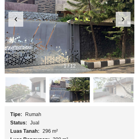
1
/
12
Tipe:
Rumah
Status:
Jual
Luas Tanah:
296 m²