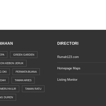
MAHAN
DIRECTORI
EPA
GREEN GARDEN
Rumah123.com
CON KEBON JERUK
Homepage Maps
G DKI
PERMATA BUANA
Listing Monitor
NDAH
TAMAN ARIES
MERUYA ILIR
TAMAN RATU
NG DUREN