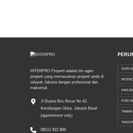
PERU
DURI K
INTERPRO Properti adalah tim agen
properti yang memasarkan properti anda di
INTER
wilayah Jakarta dengan profesional dan
maksimal.
KAVLIN
Jl Buana Biru Besar No 42,
PURI I
Kembangan Utara, Jakarta Barat.
TAMAN 
(appointment only)
TANJU
08111 822 800