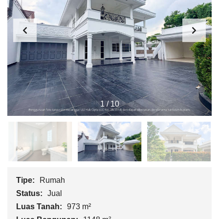
1
/
10
Tipe:
Rumah
Status:
Jual
Luas Tanah:
973 m²