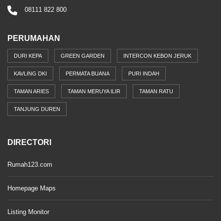
08111 822 800
PERUMAHAN
DURI KEPA
GREEN GARDEN
INTERCON KEBON JERUK
KAVLING DKI
PERMATA BUANA
PURI INDAH
TAMAN ARIES
TAMAN MERUYA ILIR
TAMAN RATU
TANJUNG DUREN
DIRECTORI
Rumah123.com
Homepage Maps
Listing Monitor