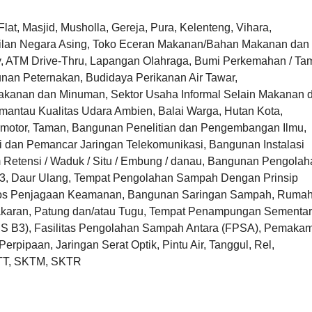
, Masjid, Musholla, Gereja, Pura, Kelenteng, Vihara,
kilan Negara Asing, Toko Eceran Makanan/Bahan Makanan dan
 ATM Drive-Thru, Lapangan Olahraga, Bumi Perkemahan / Ta
unan Peternakan, Budidaya Perikanan Air Tawar,
Makanan dan Minuman, Sektor Usaha Informal Selain Makanan 
ntau Kualitas Udara Ambien, Balai Warga, Hutan Kota,
ermotor, Taman, Bangunan Penelitian dan Pengembangan Ilmu,
si dan Pemancar Jaringan Telekomunikasi, Bangunan Instalasi
 Retensi / Waduk / Situ / Embung / danau, Bangunan Pengolah
B3, Daur Ulang, Tempat Pengolahan Sampah Dengan Prinsip
 Pos Penjagaan Keamanan, Bangunan Saringan Sampah, Ruma
karan, Patung dan/atau Tugu, Tempat Penampungan Sementa
 B3), Fasilitas Pengolahan Sampah Antara (FPSA), Pemaka
erpipaan, Jaringan Serat Optik, Pintu Air, Tanggul, Rel,
KTT, SKTM, SKTR