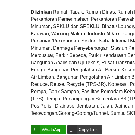
Diizinkan
Rumah Tapak, Rumah Dinas, Rumah Flat
Perkantoran Pemerintahan, Perkantoran Perwa
Minuman, SPKLU dan SPBKLU, Binatu/ Laundry,
Karavan,
Warung Makan, Industri Mikro
, Bang
Pertanian/Perkebunan, Sektor Usaha Informal 
Minuman, Dermaga Penyeberangan, Stasiun Pema
Mercusuar, Parkir Sepeda, Parkir Kendaraan B
Bangunan Analis dan Uji Teknis, Pusat Transmi
Energi, Bangunan Pengolahan Air Bersih, Kolam
Air Limbah, Bangunan Pengolahan Air Limbah 
Reduce, Reuse, Recycle (TPS-3R), Koperasi,
Pompa, Bank Sampah, Fasilitas Pemadam Keba
(TPS), Tempat Penampungan Sementara B3 (TPS
Pos Polisi, Drainase, Jembatan, Jalan, Jaringan P
Terowongan/Gorong-Gorong/Tunnel, Sumur, S
WhatsApp
Copy Link