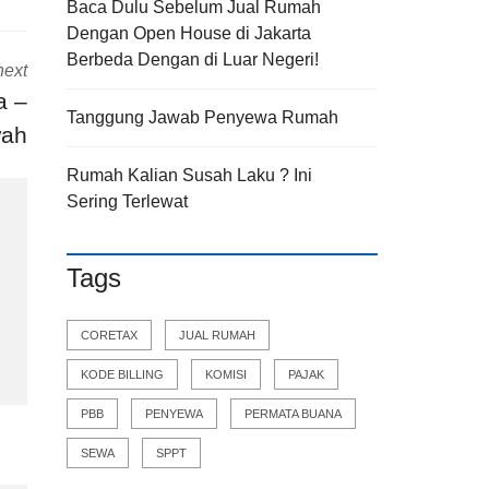
Baca Dulu Sebelum Jual Rumah
Dengan Open House di Jakarta
Berbeda Dengan di Luar Negeri!
next
a –
Tanggung Jawab Penyewa Rumah
ah
Rumah Kalian Susah Laku ? Ini
Sering Terlewat
Tags
CORETAX
JUAL RUMAH
KODE BILLING
KOMISI
PAJAK
PBB
PENYEWA
PERMATA BUANA
SEWA
SPPT