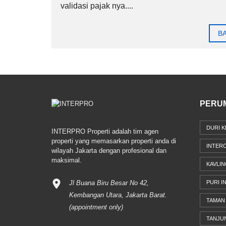
validasi pajak nya....
B
PERU
DURI K
INTERPRO Properti adalah tim agen
properti yang memasarkan properti anda di
INTER
wilayah Jakarta dengan profesional dan
maksimal.
KAVLIN
Jl Buana Biru Besar No 42,
PURI I
Kembangan Utara, Jakarta Barat.
TAMAN 
(appointment only)
TANJU