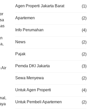
Agen Properti Jakarta Barat
(1)
or
Apartemen
(2)
asa
Gas
Info Perumahan
(4)
an
News
(2)
a,
Pajak
(2)
Pemda DKI Jakarta
(3)
 Air
Sewa Menyewa
(2)
Untuk Agen Properti
(4)
nal,
Untuk Pembeli Apartemen
(2)
aya