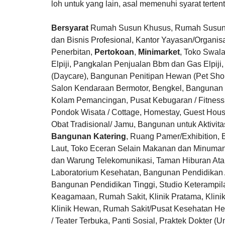
loh untuk yang lain, asal memenuhi syarat tertent
Bersyarat
Rumah Susun Khusus, Rumah Susun 
dan Bisnis Profesional, Kantor Yayasan/Organ
Penerbitan,
Pertokoan
,
Minimarket
, Toko Swal
Elpiji, Pangkalan Penjualan Bbm dan Gas Elpij
(Daycare), Bangunan Penitipan Hewan (Pet Sh
Salon Kendaraan Bermotor, Bengkel, Bangunan
Kolam Pemancingan, Pusat Kebugaran / Fitness 
Pondok Wisata / Cottage, Homestay, Guest Hous
Obat Tradisional/ Jamu, Bangunan untuk Aktivi
Bangunan Katering
, Ruang Pamer/Exhibition, 
Laut, Toko Eceran Selain Makanan dan Minuman, T
dan Warung Telekomunikasi, Taman Hiburan Ata
Laboratorium Kesehatan, Bangunan Pendidikan
Bangunan Pendidikan Tinggi, Studio Keterampila
Keagamaan, Rumah Sakit, Klinik Pratama, Klinik
Klinik Hewan, Rumah Sakit/Pusat Kesehatan 
/ Teater Terbuka, Panti Sosial, Praktek Dokter (U