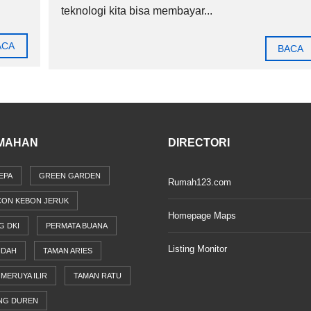
teknologi kita bisa membayar...
ACA
BACA
MAHAN
DIRECTORI
EPA
GREEN GARDEN
Rumah123.com
CON KEBON JERUK
Homepage Maps
G DKI
PERMATA BUANA
Listing Monitor
NDAH
TAMAN ARIES
MERUYA ILIR
TAMAN RATU
NG DUREN