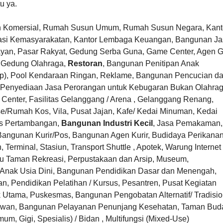
u ya.
Komersial, Rumah Susun Umum, Rumah Susun Negara, Kant
isasi Kemasyarakatan, Kantor Lembaga Keuangan, Bangunan J
ayan, Pasar Rakyat, Gedung Serba Guna, Game Center, Agen 
i, Gedung Olahraga,
Restoran
, Bangunan Penitipan Anak
op), Pool Kendaraan Ringan, Reklame, Bangunan Pencucian d
 Penyediaan Jasa Perorangan untuk Kebugaran Bukan Olahrag
Center, Fasilitas Gelanggang / Arena , Gelanggang Renang,
e/Rumah Kos, Vila, Pusat Jajan, Kafe/ Kedai Minuman, Kedai
tas Pertambangan,
Bangunan Industri Kecil
, Jasa Pemakaman,
Bangunan Kurir/Pos, Bangunan Agen Kurir, Budidaya Perikanan
erminal, Stasiun, Transport Shuttle , Apotek, Warung Internet
u Taman Rekreasi, Perpustakaan dan Arsip, Museum,
 Anak Usia Dini, Bangunan Pendidikan Dasar dan Menengah,
n, Pendidikan Pelatihan / Kursus, Pesantren, Pusat Kegiatan
 Utama, Puskesmas, Bangunan Pengobatan Alternatif/ Tradisio
Hewan, Bangunan Pelayanan Penunjang Kesehatan, Taman Bud
mum, Gigi, Spesialis) / Bidan , Multifungsi (Mixed-Use)