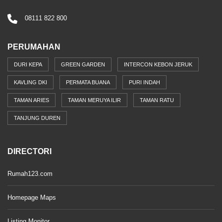
08111 822 800
PERUMAHAN
DURI KEPA
GREEN GARDEN
INTERCON KEBON JERUK
KAVLING DKI
PERMATA BUANA
PURI INDAH
TAMAN ARIES
TAMAN MERUYA ILIR
TAMAN RATU
TANJUNG DUREN
DIRECTORI
Rumah123.com
Homepage Maps
Listing Monitor