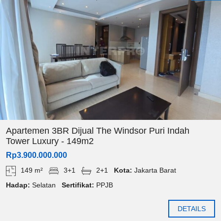
Apartemen 3BR Dijual The Windsor Puri Indah
Tower Luxury - 149m2
Rp3.900.000.000
149 m²
3+1
2+1
Kota:
Jakarta Barat
Hadap:
Selatan
Sertifikat:
PPJB
DETAILS