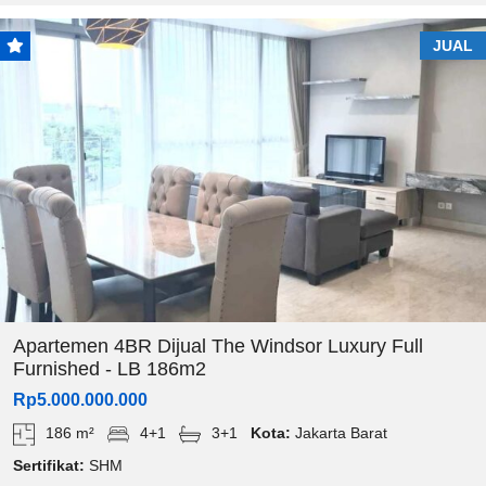
JUAL
Apartemen 4BR Dijual The Windsor Luxury Full
Furnished - LB 186m2
Rp5.000.000.000
186 m²
4+1
3+1
Kota:
Jakarta Barat
Sertifikat:
SHM