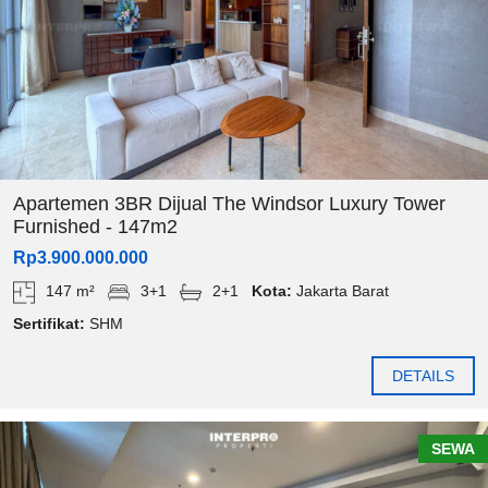
Apartemen 3BR Dijual The Windsor Luxury Tower
Furnished - 147m2
Rp3.900.000.000
147 m²
3+1
2+1
Kota:
Jakarta Barat
Sertifikat:
SHM
DETAILS
SEWA