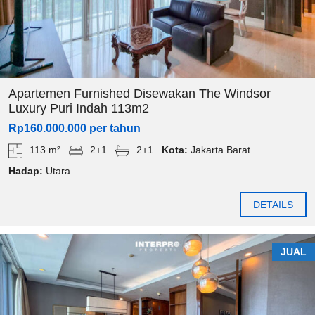
Apartemen Furnished Disewakan The Windsor
Luxury Puri Indah 113m2
Rp160.000.000 per tahun
113 m²
2+1
2+1
Kota:
Jakarta Barat
Hadap:
Utara
DETAILS
JUAL