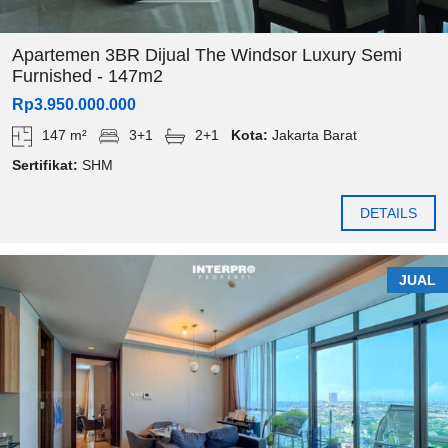
Apartemen 3BR Dijual The Windsor Luxury Semi
Furnished - 147m2
Rp3.950.000.000
147 m²
3+1
2+1
Kota:
Jakarta Barat
Sertifikat:
SHM
DETAILS
JUAL