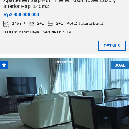
Apartemen Siap Huni The Windsor Tower Luxury
Interior Rapi 145m2
Rp3.850.000.000
145 m²
2+1
2+1
Kota:
Jakarta Barat
Hadap:
Barat Daya
Sertifikat:
SHM
DETAILS
JUAL