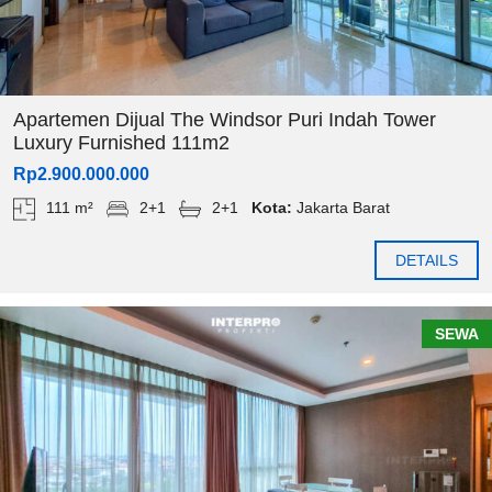
Apartemen Dijual The Windsor Puri Indah Tower
Luxury Furnished 111m2
Rp2.900.000.000
111 m²
2+1
2+1
Kota:
Jakarta Barat
DETAILS
SEWA