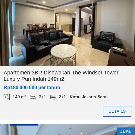
Apartemen 3BR Disewakan The Windsor Tower
Luxury Puri Indah 149m2
Rp180.000.000 per tahun
149 m²
3+1
2+1
Kota:
Jakarta Barat
DETAILS
JUAL