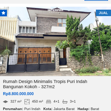
JUAL
Rumah Design Minimalis Tropis Puri Indah
Bangunan Kokoh - 327m2
Rp8.800.000.000
327 m²
450 m²
4+1
3+1
Perumahan:
Puri Indah
Kota:
Jakarta Barat
Hadap:
Barat