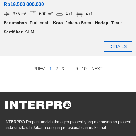
Rp19.500.000.000
375 m²
600 m²
4+1
4+1
Perumahan:
Puri Indah
Kota:
Jakarta Barat
Hadap:
Timur
Sertifikat:
SHM
DETAILS
PREV
1
2
3
…
9
10
NEXT
INTERPRO Properti adalah tim agen properti yang memasarkan properti
anda di wilayah Jakarta dengan profesional dan maksimal.