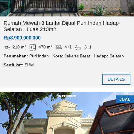
Rumah Mewah 3 Lantai Dijual Puri Indah Hadap
Selatan - Luas 210m2
Rp8.900.000.000
210 m²
470 m²
4+1
3+1
Perumahan:
Puri Indah
Kota:
Jakarta Barat
Hadap:
Selatan
Sertifikat:
SHM
DETAILS
JUAL