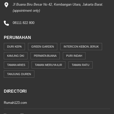
Jl Buana Biru Besar No 42, Kembangan Utara, Jakarta Barat.
(appointment only)
08111 822 800
PERUMAHAN
DURI KEPA
GREEN GARDEN
INTERCON KEBON JERUK
KAVLING DKI
PERMATA BUANA
PURI INDAH
TAMAN ARIES
TAMAN MERUYA ILIR
TAMAN RATU
TANJUNG DUREN
DIRECTORI
Rumah123.com