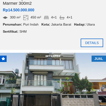
Marmer 300m2
Rp14.500.000.000
300 m²
450 m²
4+1
4+1
Perumahan:
Puri Indah
Kota:
Jakarta Barat
Hadap:
Utara
Sertifikat:
SHM
DETAILS
JUAL