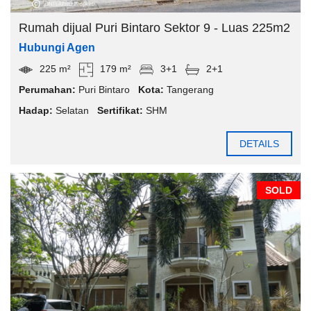
Rumah dijual Puri Bintaro Sektor 9 - Luas 225m2
Hubungi Agen
225 m²
179 m²
3+1
2+1
Perumahan:
Puri Bintaro
Kota:
Tangerang
Hadap:
Selatan
Sertifikat:
SHM
DETAILS
SOLD