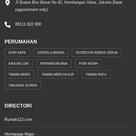
Jl Buana Biru Besar No 42, Kembangan Utara, Jakarta Barat.
(appointment only)
08111 822 800
PERUMAHAN
DURI KEPA
GREEN GARDEN
INTERCON KEBON JERUK
KAVLING DKI
PERMATA BUANA
PURI INDAH
TAMAN ARIES
TAMAN MERUYA ILIR
TAMAN RATU
TANJUNG DUREN
DIRECTORI
Rumah123.com
Homepage Maps