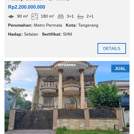
Rp2.200.000.000
90 m²
180 m²
3+1
2+1
Perumahan:
Metro Permata
Kota:
Tangerang
Hadap:
Selatan
Sertifikat:
SHM
DETAILS
JUAL