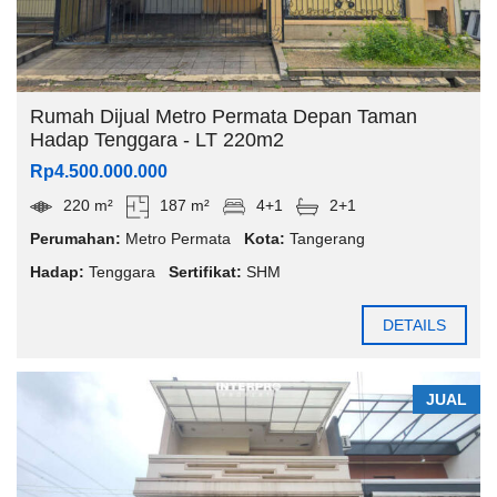
Rumah Dijual Metro Permata Depan Taman
Hadap Tenggara - LT 220m2
Rp4.500.000.000
220 m²
187 m²
4+1
2+1
Perumahan:
Metro Permata
Kota:
Tangerang
Hadap:
Tenggara
Sertifikat:
SHM
DETAILS
JUAL