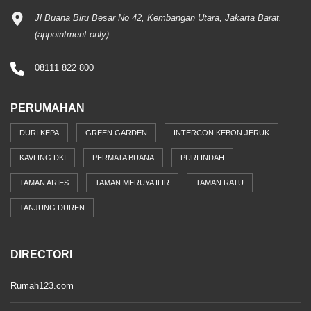
Jl Buana Biru Besar No 42, Kembangan Utara, Jakarta Barat.
(appointment only)
08111 822 800
PERUMAHAN
DURI KEPA
GREEN GARDEN
INTERCON KEBON JERUK
KAVLING DKI
PERMATA BUANA
PURI INDAH
TAMAN ARIES
TAMAN MERUYA ILIR
TAMAN RATU
TANJUNG DUREN
DIRECTORI
Rumah123.com