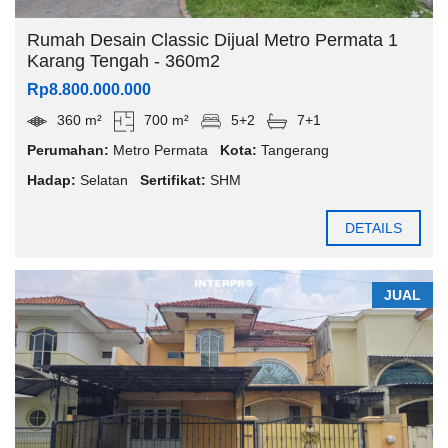
Rumah Desain Classic Dijual Metro Permata 1
Karang Tengah - 360m2
Rp8.800.000.000
360 m²
700 m²
5+2
7+1
Perumahan:
Metro Permata
Kota:
Tangerang
Hadap:
Selatan
Sertifikat:
SHM
DETAILS
JUAL