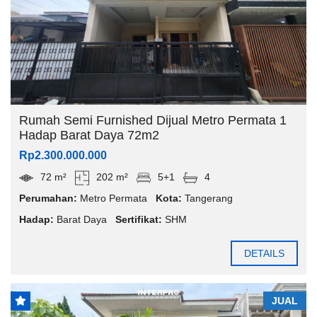
Rumah Semi Furnished Dijual Metro Permata 1
Hadap Barat Daya 72m2
Rp2.300.000.000
72 m²
202 m²
5+1
4
Perumahan:
Metro Permata
Kota:
Tangerang
Hadap:
Barat Daya
Sertifikat:
SHM
DETAILS
JUAL