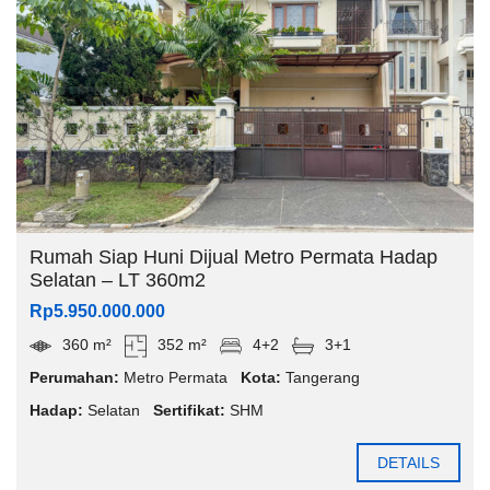
Rumah Siap Huni Dijual Metro Permata Hadap
Selatan – LT 360m2
Rp5.950.000.000
360 m²
352 m²
4+2
3+1
Perumahan:
Metro Permata
Kota:
Tangerang
Hadap:
Selatan
Sertifikat:
SHM
DETAILS