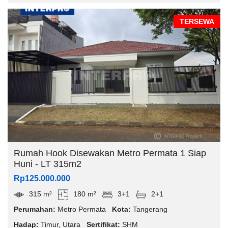
TERSEWA
Rumah Hook Disewakan Metro Permata 1 Siap
Huni - LT 315m2
Rp125.000.000
315 m²
180 m²
3+1
2+1
Perumahan:
Metro Permata
Kota:
Tangerang
Hadap:
Timur
,
Utara
Sertifikat:
SHM