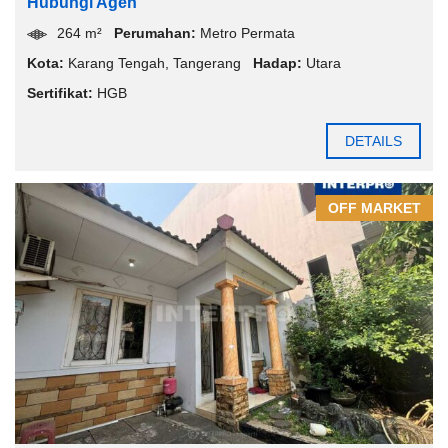
Hubungi Agen
264 m²
Perumahan:
Metro Permata
Kota:
Karang Tengah
,
Tangerang
Hadap:
Utara
Sertifikat:
HGB
DETAILS
OFF MARKET