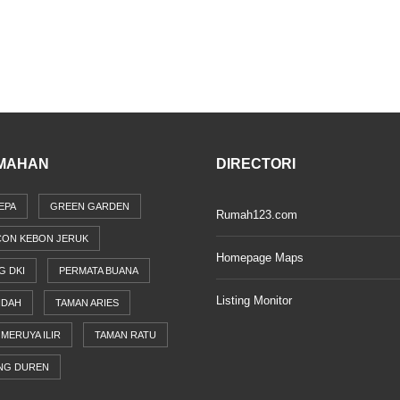
MAHAN
DIRECTORI
EPA
GREEN GARDEN
Rumah123.com
CON KEBON JERUK
Homepage Maps
G DKI
PERMATA BUANA
Listing Monitor
NDAH
TAMAN ARIES
MERUYA ILIR
TAMAN RATU
NG DUREN