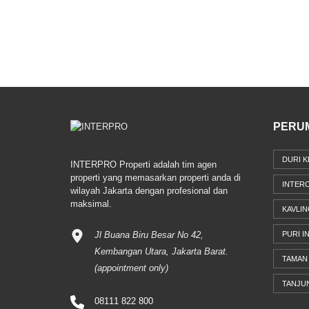
PERU
DURI K
INTERPRO Properti adalah tim agen
properti yang memasarkan properti anda di
INTER
wilayah Jakarta dengan profesional dan
maksimal.
KAVLIN
Jl Buana Biru Besar No 42,
PURI I
Kembangan Utara, Jakarta Barat.
TAMAN 
(appointment only)
TANJU
08111 822 800