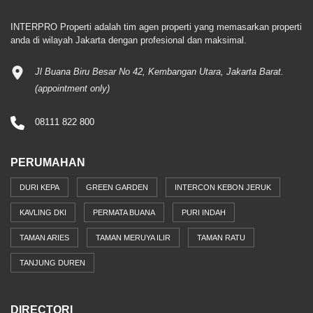
INTERPRO Properti adalah tim agen properti yang memasarkan properti
anda di wilayah Jakarta dengan profesional dan maksimal.
Jl Buana Biru Besar No 42, Kembangan Utara, Jakarta Barat.
(appointment only)
08111 822 800
PERUMAHAN
DURI KEPA
GREEN GARDEN
INTERCON KEBON JERUK
KAVLING DKI
PERMATA BUANA
PURI INDAH
TAMAN ARIES
TAMAN MERUYA ILIR
TAMAN RATU
TANJUNG DUREN
DIRECTORI