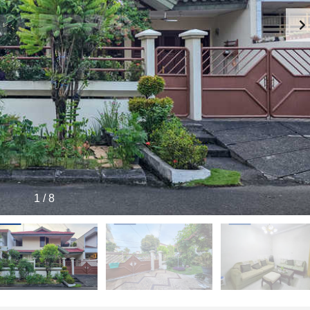
1
/
8