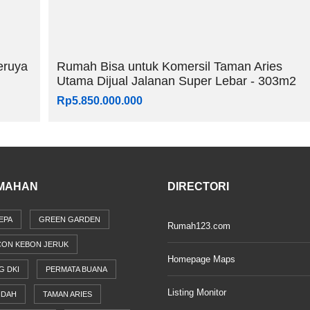
eruya
Rumah Bisa untuk Komersil Taman Aries
Utama Dijual Jalanan Super Lebar - 303m2
Rp5.850.000.000
MAHAN
DIRECTORI
EPA
GREEN GARDEN
Rumah123.com
CON KEBON JERUK
Homepage Maps
G DKI
PERMATA BUANA
Listing Monitor
NDAH
TAMAN ARIES