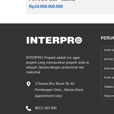
Rp19.000.000.000
PERU
DURI K
INTERPRO Properti adalah tim agen
INTER
properti yang memasarkan properti anda di
wilayah Jakarta dengan profesional dan
KAVLIN
maksimal.
PURI I
Jl Buana Biru Besar No 42,
TAMAN 
Kembangan Utara, Jakarta Barat.
(appointment only)
TANJU
08111 822 800