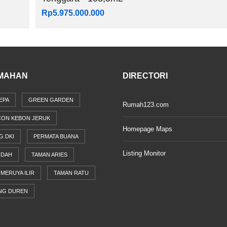
Rp5.975.000.000
MAHAN
DIRECTORI
EPA
GREEN GARDEN
Rumah123.com
CON KEBON JERUK
Homepage Maps
G DKI
PERMATA BUANA
Listing Monitor
NDAH
TAMAN ARIES
MERUYA ILIR
TAMAN RATU
NG DUREN