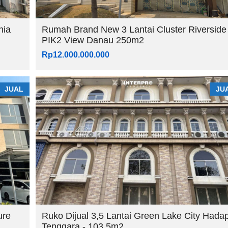
nia
Rumah Brand New 3 Lantai Cluster Riverside
PIK2 View Danau 250m2
Rp12.000.000.000
JUAL
JU
ure
Ruko Dijual 3,5 Lantai Green Lake City Hada
Tenggara - 103,5m2