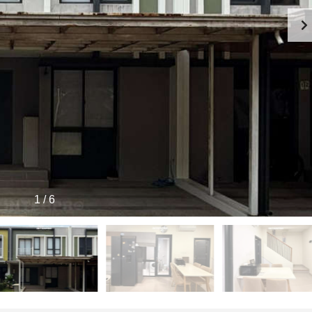
1
/
6