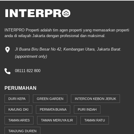
INTERPRO Properti adalah tim agen properti yang memasarkan properti
anda di wilayah Jakarta dengan profesional dan maksimal.
Jl Buana Biru Besar No 42, Kembangan Utara, Jakarta Barat.
(appointment only)
08111 822 800
PERUMAHAN
DURI KEPA
GREEN GARDEN
INTERCON KEBON JERUK
KAVLING DKI
PERMATA BUANA
PURI INDAH
TAMAN ARIES
TAMAN MERUYA ILIR
TAMAN RATU
TANJUNG DUREN