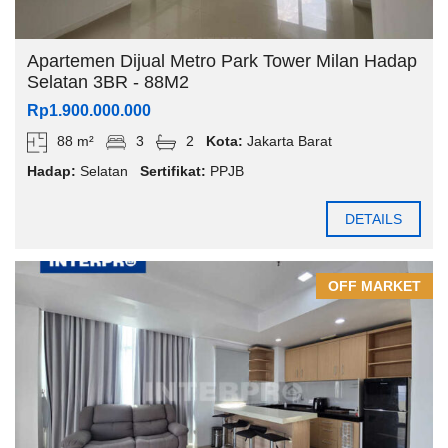
Apartemen Dijual Metro Park Tower Milan Hadap
Selatan 3BR - 88M2
Rp1.900.000.000
88 m²
3
2
Kota:
Jakarta Barat
Hadap:
Selatan
Sertifikat:
PPJB
DETAILS
OFF MARKET